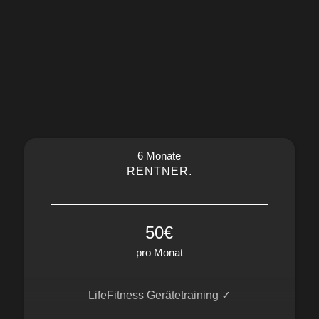
pers. Trainingsplan Einweisung ✓
EGYM & fle-xx ✓
Wellness / Sauna ✓
Mineralgetränke Flat ✓
Fit for Life App ✓
6 Monate
Free WiFi ✓
RENTNER.
50€
pro Monat
LifeFitness Gerätetraining ✓