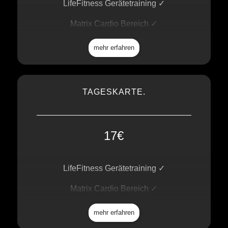
LifeFitness Gerätetraining ✓
Matrix Cardio Bereich ✓
Freihantelbereich ✓
mehr erfahren
Functional Outdoor Bereich ✓
Kursprogramm ✓
TAGESKARTE.
Wellness / Sauna ✓
Mineralgetränke Flat ✓
17€
Fit for Life App ✓
Free WiFi ✓
LifeFitness Gerätetraining ✓
Matrix Cardio Bereich ✓
Freihantelbereich ✓
mehr erfahren