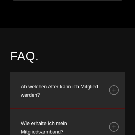
Functional Outdoor Bereich ✓
Kursprogramm ✓
Wellness / Sauna ✓
Mineralgetränke Flat ✓
Fit for Life App ✓
FAQ.
Free WiFi ✓
Ab welchen Alter kann ich Mitglied
werden?
Wie erhalte ich mein
Mitgliedsarmband?