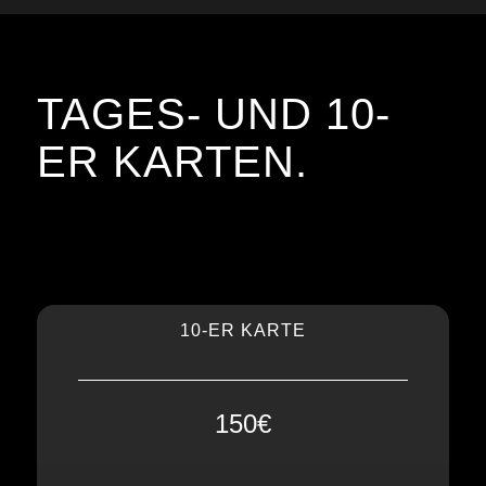
pers. Trainingsplan Einweisung ✓
Wellness / Sauna ✓
Mineralgetränke Flat ✓
TAGES- UND 10-
Fit for Life App ✓
ER KARTEN.
Free WiFi ✓
10-ER KARTE
150€