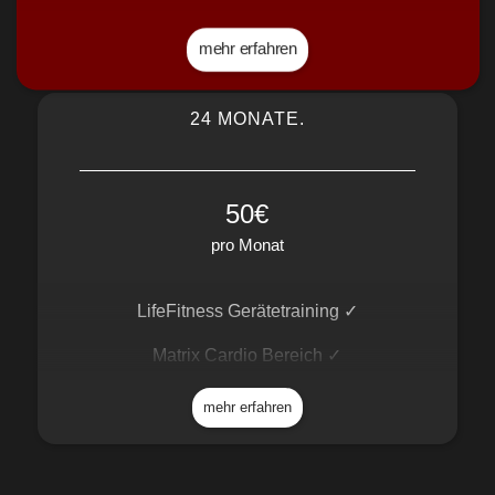
Freihantelbereich ✓
mehr erfahren
Functional Outdoor Bereich ✓
24 MONATE.
Kursprogramm ✓
pers. Trainingsplan Einweisung ✓
50€
EGYM & fle-xx ✓
pro Monat
Wellness / Sauna ✓
LifeFitness Gerätetraining ✓
Mineralgetränke Flat ✓
Matrix Cardio Bereich ✓
Fit for Life App ✓
Freihantelbereich ✓
mehr erfahren
Free WiFi ✓
Functional Outdoor Bereich ✓
Kursprogramm ✓